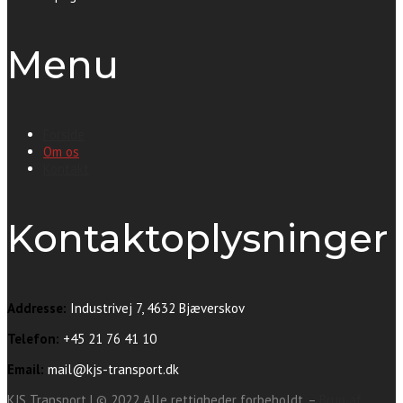
Menu
Forside
Om os
Kontakt
Kontaktoplysninger
Addresse:
Industrivej 7, 4632 Bjæverskov
Telefon:
+45 21 76 41 10
Email:
mail@kjs-transport.dk
KJS Transport | © 2022 Alle rettigheder forbeholdt. –
Brug af